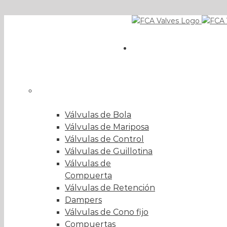
Skip
EN
to
ES
content
Válvulas
RU
+34 943 216 148
|
fca@fcavalves.com
Tipo de válvula
(ver todos)
Válvulas de Bola
Válvulas de Mariposa
Válvulas de Control
Válvulas de Guillotina
Válvulas de
Compuerta
Válvulas de Retención
Dampers
Válvulas de Cono fijo
Compuertas