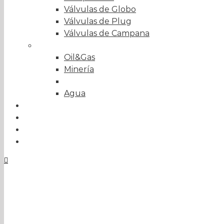
Válvulas de Globo
Válvulas de Plug
Válvulas de Campana
Sector
Oil&Gas
Minería
Energía
Agua
Soluciones a medida
Sobre nosotros
Proyectos
Contacto