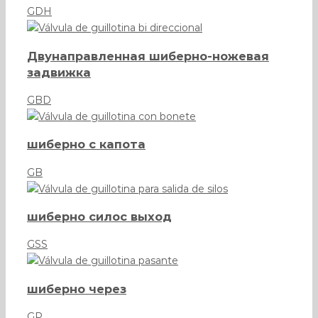
GDH
Двунаправленная шиберно-ножевая
задвижка
GBD
шиберно с капота
GB
шиберно силос выход
GSS
шиберно через
GP